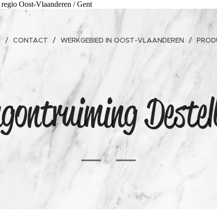
 regio Oost-Vlaanderen / Gent
S
CONTACT
WERKGEBIED IN OOST-VLAANDEREN
PROD
gontruiming Destel